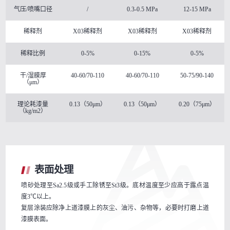
气压/喷嘴口径
/
0.3-0.5 MPa
12-15 MPa
稀释剂
X03稀释剂
X03稀释剂
X03稀释剂
稀释比例
0-5%
0-15%
0-5%
干/湿膜厚
40-60/70-110
40-60/70-110
50-75/90-140
（μm）
理论耗漆量
0.13（50μm）
0.13（50μm）
0.20（75μm）
（kg/m2）
表面处理
喷砂处理至Sa2.5级或手工除锈至St3级。底材温度至少应高于露点温
度3℃以上。
复层涂装应除净上道漆膜上的灰尘、油污、杂物等，必要时打磨上道
漆膜表面。