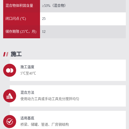
混合物体积固含量
≥53%（混合物）
闭口闪点 (℃)
25
储存期限 (25℃，月)
12
施工
施工温度
5℃至40℃
混合方法
使用动力工具或手动工具充分搅拌均匀
适用基底
桥梁、储罐、管道、厂房钢结构