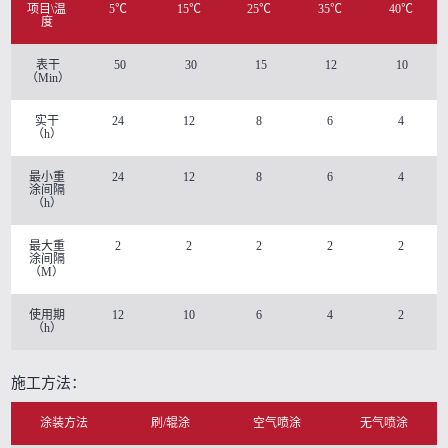
项目\温
5℃
15℃
25℃
35℃
40℃
度
表干
50
30
15
12
10
（Min）
实干
24
12
8
6
4
（h）
最小重
24
12
8
6
4
涂间隔
（h）
最大重
2
2
2
2
2
涂间隔
（M）
使用期
12
10
6
4
2
（h）
施工方法：
涂装方法
刷/辊涂
空气喷涂
无气喷涂