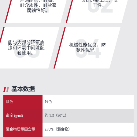
01
02
耐介质性，耐盐雾
干性。
腐蚀性好。
03
04
能与大部分环氧底
机械性能优良，防
漆和环氧中间漆配
锈性优异。
套使用。
基本数据
颜色
各色
密度 (g/ml)
约 1.3（20℃）
混合物质量固含量
≥70%（混合物）