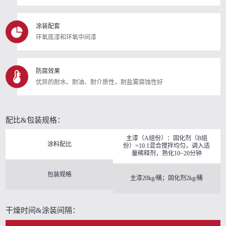
涂装配套
环氧底漆和环氧中间漆
防腐效果
优异的耐水、耐油、耐介质性，耐盐雾腐蚀性好
配比&包装规格：
主漆（A组份）：固化剂（B组
涂料配比
份）=10:1混合搅拌均匀，调入适
量稀释剂，熟化10~20分钟
包装规格
主漆20kg/桶；固化剂2kg/桶
干燥时间&涂装间隔：