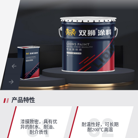
产品特性
01
02
漆膜致密，具有优
耐温性好，可长期
异的耐水、耐油、
耐200℃高温
耐介质性