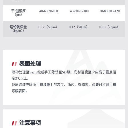
干/湿膜厚
40-60/70-100
40-60/70-100
70-80/100-120
（μm）
理论耗漆量
0.12（50μm）
0.12（50μm）
0.18（75μm）
（kg/m2）
表面处理
喷砂处理至Sa2.5级或手工除锈至St3级。底材温度至少应高于露点温
度3℃以上。
复层涂装应除净上道漆膜上的灰尘、油污、杂物等，必要时打磨上道
漆膜表面。
注意事项