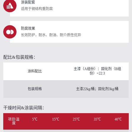
涂装配套
适用于钢结构重防腐
防腐效果
长效防护，耐水、耐油、耐介质性优异
配比&包装规格：
主漆（A组份）：固化剂（B组
涂料配比
份）=22:3
包装规格
主漆22kg/桶；固化剂3kg/桶
干燥时间&涂装间隔：
项目\温
5℃
15℃
25℃
35℃
40℃
度