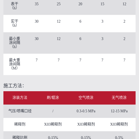
表干
35
25
20
15
12
（h）
实干
30
12
6
3
2
（h）
最小重
30
12
6
3
2
涂间隔
（h）
最大重
7
7
7
7
7
涂间隔
（M）
施工方法：
涂装方法
刷/辊涂
空气喷涂
无气喷涂
气压/喷嘴口径
/
0.3-0.5 MPa
12-15 MPa
稀释剂
X03稀释剂
X03稀释剂
X03稀释剂
稀释比例
0-15%
0-15%
0-5%