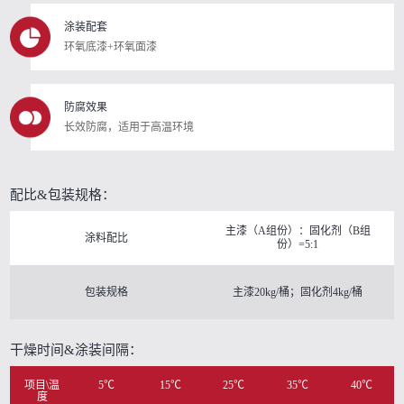
涂装配套
环氧底漆+环氧面漆
防腐效果
长效防腐，适用于高温环境
配比&包装规格：
主漆（A组份）：固化剂（B组
涂料配比
份）=5:1
包装规格
主漆20kg/桶；固化剂4kg/桶
干燥时间&涂装间隔：
项目\温
5℃
15℃
25℃
35℃
40℃
度