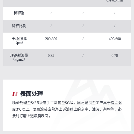
0.4-0.5 mm
稀释剂
/
/
/
稀释比例
/
/
/
干/湿膜厚
200-300
/
400-600
（μm）
理论耗漆量
0.35
/
0.70
（kg/m2）
表面处理
喷砂处理至Sa2.5级或手工除锈至St3级。底材温度至少应高于露点温
度3℃以上。复层涂装应除净上道漆膜上的灰尘、油污、杂物等，必
要时打磨上道漆膜表面 。