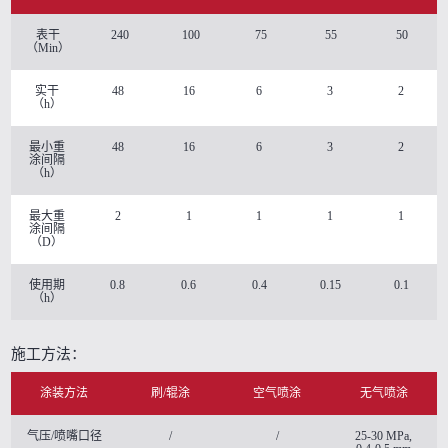
表干
240
100
75
55
50
（Min）
实干
48
16
6
3
2
（h）
最小重
48
16
6
3
2
涂间隔
（h）
最大重
2
1
1
1
1
涂间隔
（D）
使用期
0.8
0.6
0.4
0.15
0.1
（h）
施工方法：
涂装方法
刷/辊涂
空气喷涂
无气喷涂
气压/喷嘴口径
/
/
25-30 MPa,