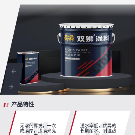
产品特性
01
02
无溶剂挥发，一次
透水率低，优异的
成膜厚，漆膜光亮
长期耐水、耐湿热