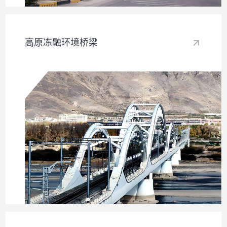
高原冻融环境桥梁