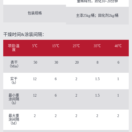
量稀释剂，熟化10~20分钟
包装规格
主漆25kg/桶；固化剂2kg/桶
干燥时间&涂装间隔：
项目\温
5℃
15℃
25℃
35℃
40℃
度
表干
50
30
20
8
6
（Min）
实干
12
6
2
1.5
1
（h）
最小重
12
6
2
1.5
1
涂间隔
（h）
最大重
2
2
2
2
2
涂间隔
（M）