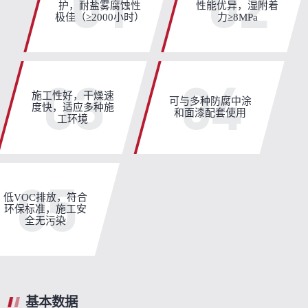
01
02
护，耐盐雾腐蚀性
性能优异，湿附着
极佳（≥2000小时）
力≥8MPa
03
04
施工性好，干燥速
可与多种防腐中涂
度快，适应多种施
和面漆配套使用
工环境
05
低VOC排放，符合
环保标准，施工安
全无污染
基本数据