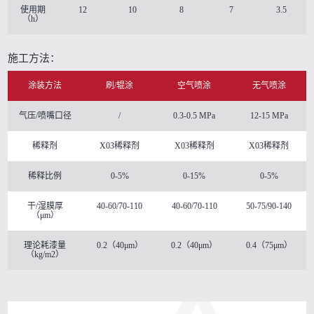
使用期
12
10
8
7
3.5
（h）
施工方法：
涂装方法
刷/辊涂
空气喷涂
无气喷涂
气压/喷嘴口径
/
0.3-0.5 MPa
12-15 MPa
稀释剂
X03稀释剂
X03稀释剂
X03稀释剂
稀释比例
0-5%
0-15%
0-5%
干/湿膜厚
40-60/70-110
40-60/70-110
50-75/90-140
（μm）
理论耗漆量
0.2（40μm）
0.2（40μm）
0.4（75μm）
（kg/m2）