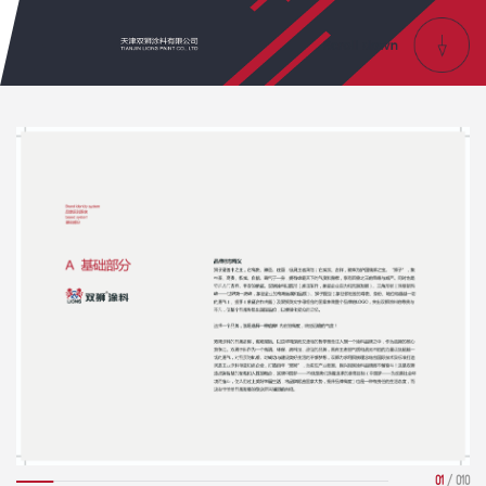
01
/
010