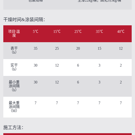
包装规格
主漆22kg/桶；固化剂3kg/桶
干燥时间&涂装间隔：
项目\温
5℃
15℃
25℃
35℃
40℃
度
表干
35
25
20
15
12
（h）
实干
30
12
6
3
2
（h）
最小重
30
12
6
3
2
涂间隔
（h）
最大重
7
7
7
7
7
涂间隔
（M）
施工方法：