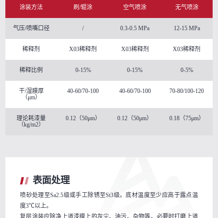
涂装方法
刷/辊涂
空气喷涂
无气喷涂
气压/喷嘴口径
/
0.3-0.5 MPa
12-15 MPa
稀释剂
X03稀释剂
X03稀释剂
X03稀释剂
稀释比例
0-15%
0-15%
0-5%
干/湿膜厚
40-60/70-100
40-60/70-100
70-80/100-120
（μm）
理论耗漆量
0.12（50μm）
0.12（50μm）
0.18（75μm）
（kg/m2）
表面处理
喷砂处理至Sa2.5级或手工除锈至St3级。底材温度至少应高于露点温
度3℃以上。
复层涂装应除净上道漆膜上的灰尘、油污、杂物等，必要时打磨上道