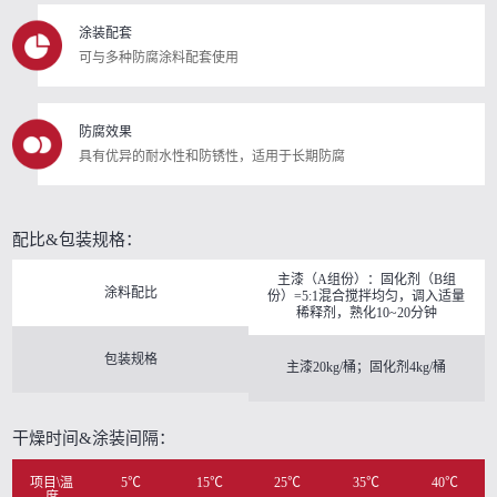
涂装配套
可与多种防腐涂料配套使用
防腐效果
具有优异的耐水性和防锈性，适用于长期防腐
配比&包装规格：
主漆（A组份）：固化剂（B组
涂料配比
份）=5:1混合搅拌均匀，调入适量
稀释剂，熟化10~20分钟
包装规格
主漆20kg/桶；固化剂4kg/桶
干燥时间&涂装间隔：
项目\温
5℃
15℃
25℃
35℃
40℃
度