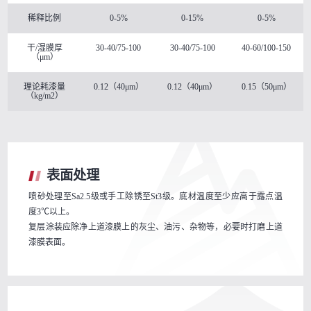
稀释比例
0-5%
0-15%
0-5%
干/湿膜厚
30-40/75-100
30-40/75-100
40-60/100-150
（μm）
理论耗漆量
0.12（40μm）
0.12（40μm）
0.15（50μm）
（kg/m2）
表面处理
喷砂处理至Sa2.5级或手工除锈至St3级。底材温度至少应高于露点温
度3℃以上。
复层涂装应除净上道漆膜上的灰尘、油污、杂物等，必要时打磨上道
漆膜表面。