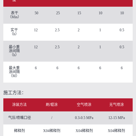
表干
50
25
15
10
10
（Min）
实干
12
2.5
2
1
0.5
（h）
最小重
12
2.5
2
1
0.5
涂间隔
（h）
最大重
6
6
6
6
6
涂间隔
（M）
施工方法：
涂装方法
刷/辊涂
空气喷涂
无气喷涂
气压/喷嘴口径
/
0.3-0.5 MPa
12-15 MPa
稀释剂
X04稀释剂
X04稀释剂
X04稀释剂