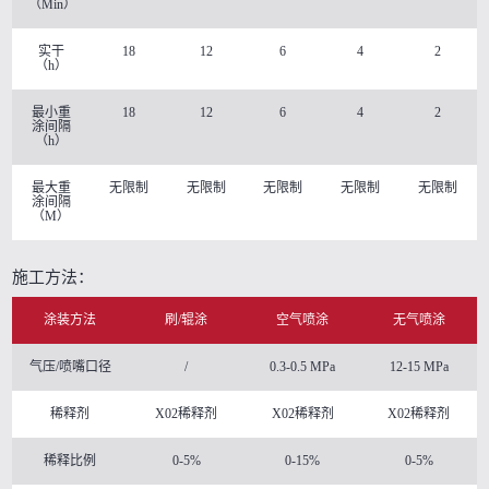
（Min）
实干
18
12
6
4
2
（h）
最小重
18
12
6
4
2
涂间隔
（h）
最大重
无限制
无限制
无限制
无限制
无限制
涂间隔
（M）
施工方法：
涂装方法
刷/辊涂
空气喷涂
无气喷涂
气压/喷嘴口径
/
0.3-0.5 MPa
12-15 MPa
稀释剂
X02稀释剂
X02稀释剂
X02稀释剂
稀释比例
0-5%
0-15%
0-5%