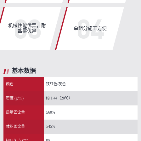
03
04
机械性能优异，耐
单组分施工方便
盐雾优异
基本数据
颜色
铁红色/灰色
密度 (g/ml)
约 1.44（20℃）
质量固含量
≥60%
体积固含量
≥45%
闭口闪点 (℃)
80