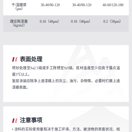
干/湿膜厚
30-40/90-120
30-40/90-120
40-60/120-180
（μm）
理论耗漆量
0.16（40μm）
0.16（40μm）
0.2（50μm）
（kg/m2）
表面处理
喷砂处理至Sa2.5级或手工除锈至St3级。底材温度至少应高于露点温
度3℃以上。
复层涂装应除净上道漆膜上的灰尘、油污、杂物等，必要时打磨上道
漆膜表面。
注意事项
• 涂料的实际使用量取决于施工环境、方法、被涂物的表面状况、结