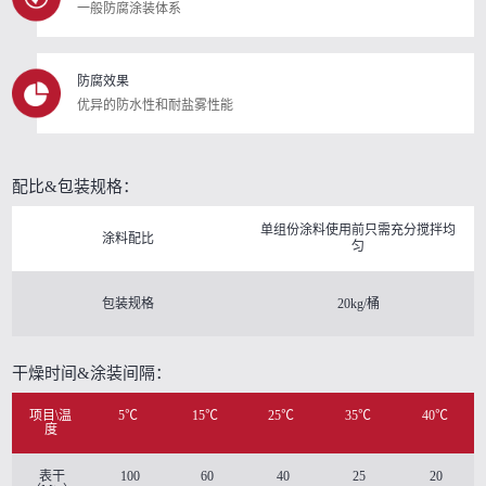
一般防腐涂装体系
防腐效果
优异的防水性和耐盐雾性能
配比&包装规格：
单组份涂料使用前只需充分搅拌均
涂料配比
匀
包装规格
20kg/桶
干燥时间&涂装间隔：
项目\温
5℃
15℃
25℃
35℃
40℃
度
表干
100
60
40
25
20