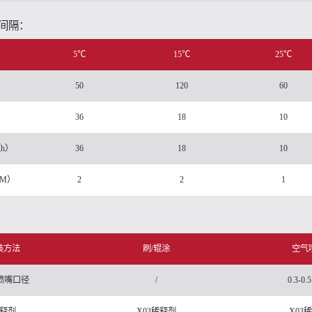
间隔：
5℃
15℃
25℃
50
120
60
36
18
10
h）
36
18
10
M）
2
2
1
装方法
刷/辊涂
空气
喷嘴口径
/
0.3-0.
释剂
X03稀释剂
X03