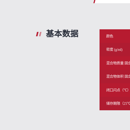
基本数据
颜色
密度 (g/ml)
混合物质量 固
混合物体积 固
闭口闪点（℃
储存期限（25