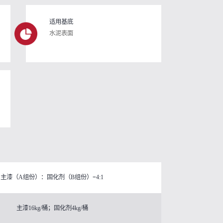
适用基底
水泥表面
主漆（A组份）：固化剂（B组份）=4:1
主漆16kg/桶；固化剂4kg/桶