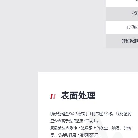
稀
干/湿膜
理论耗漆量
表面处理
喷砂处理至Sa2.5级或手工除锈至St3级。底材温度
至少应高于露点温度3℃以上。
复层涂装应除净上道漆膜上的灰尘、油污、杂物
等，必要时打磨上道漆膜表面。