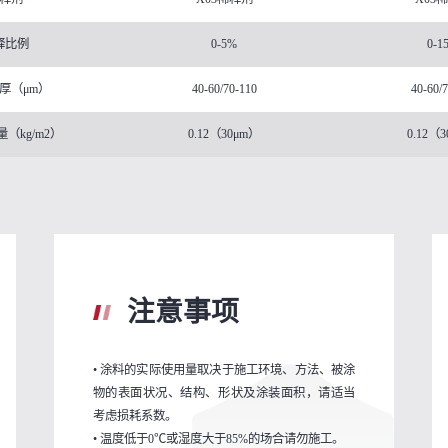
释比例
0-5%
0-1
厚（μm）
40-60/70-110
40-60/
（kg/m2）
0.12（30μm）
0.12（
注意事项
• 涂料的实际使用量取决于施工环境、方法、被涂
物的表面状况、结构、形状及涂装面积，请适当
考虑损耗系数。
• 温度低于0℃或湿度大于85%的场合请勿施工。