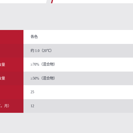
各色
约 1.0（20℃）
≥70%（混合物）
含量
≥50%（混合物）
含量
25
）
12
℃，月）