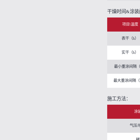
干燥时间&涂装
项目\温度
表干（h）
实干（h）
最小重涂间隔（
最大重涂间隔（
施工方法：
涂
气压/
稀